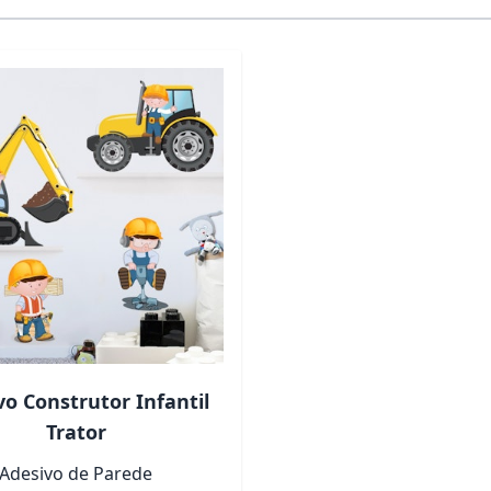
ndo a tecla tab. Você pode pular o carrossel ou ir direto p
vo Construtor Infantil
Trator
Adesivo de Parede