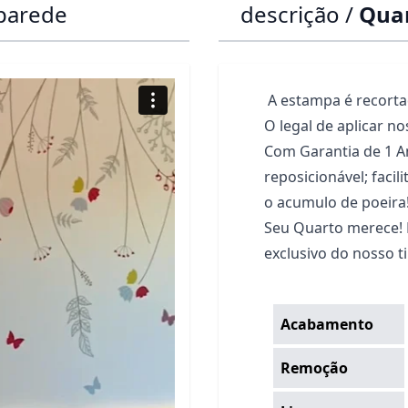
 parede
descrição /
Quar
A estampa é recorta
O legal de aplicar n
Com Garantia de 1 An
reposicionável; facili
o acumulo de poeira
Seu Quarto merece!
exclusivo do nosso 
Acabamento
Remoção