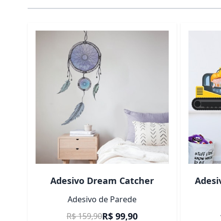
É possível navegar pelos elementos do carrossel usa
Pressione para pular o carrossel
Adesivo Dream Catcher
Adesi
Adesivo de Parede
Preço Promocional
R$ 99,90
R$ 159,90