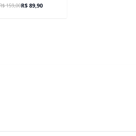
Preço Promocional
R$ 89,90
R$ 159,00