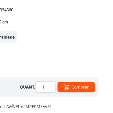
334560
45 cm
ntidade
Quantidade
QUANT.
Comprar
a - LAVÁVEL e IMPERMEÁVEL