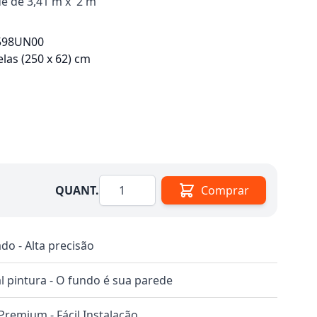
de de 3,41 m x 2 m
598UN00
elas (250 x 62) cm
Quantidade
QUANT.
Comprar
do - Alta precisão
 pintura - O fundo é sua parede
 Premium - Fácil Instalação