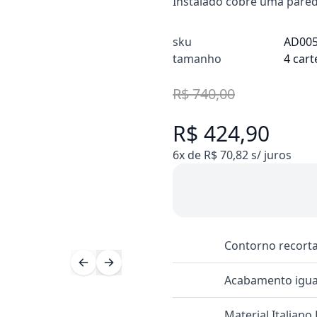
Instalado cobre uma pare
sku
AD00
tamanho
4 cart
R$ 740,00
R$ 424,90
6x de R$ 70,82 s/ juros
Contorno recorta
Acabamento igual
Material Italiano