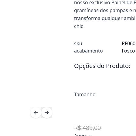
nosso exclusivo Painel de
gramíneas dos pampas e na
transforma qualquer ambie
chic
sku
PF060
acabamento
Fosco
Opções do Produto:
Tamanho
R$ 489,00
Apenas: