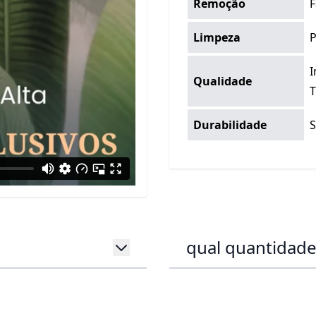
Remoção
F
Limpeza
P
I
Qualidade
T
Durabilidade
S
qual quantidade