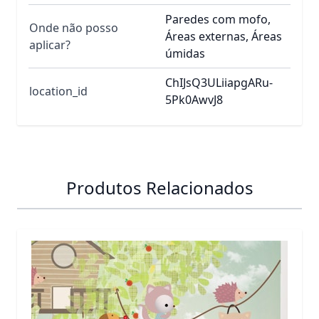
Paredes com mofo,
Onde não posso
Áreas externas, Áreas
aplicar?
úmidas
ChIJsQ3ULiiapgARu-
location_id
5Pk0AwvJ8
Produtos Relacionados
É possível navegar pelos elementos do carrossel usando 
Pressione para pular o carrossel