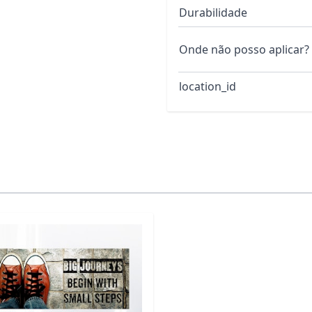
Durabilidade
Onde não posso aplicar?
location_id
ndo a tecla tab. Você pode pular o carrossel ou ir direto p