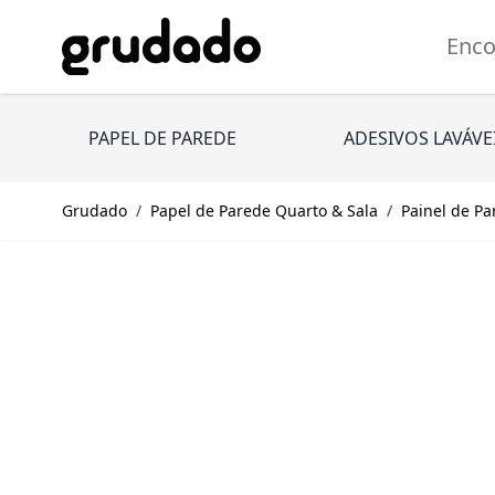
Pular para o conteúdo
Encont
PAPEL DE PAREDE
ADESIVOS LAVÁVE
Grudado
/
Papel de Parede Quarto & Sala
/
Painel de Pa