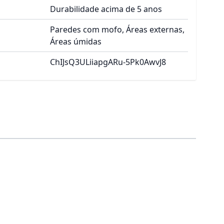
Durabilidade acima de 5 anos
Paredes com mofo, Áreas externas,
Áreas úmidas
ChIJsQ3ULiiapgARu-5Pk0AwvJ8
ara a navegação do carrossel usando os links de pular.