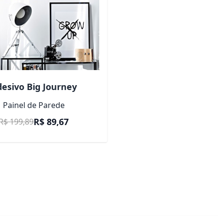
esivo Big Journey
Painel de Parede
Preço Promocional
R$ 89,67
R$ 199,89