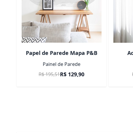
Papel de Parede Mapa P&B
Ad
Painel de Parede
Preço Promocional
R$ 129,90
R$ 195,51