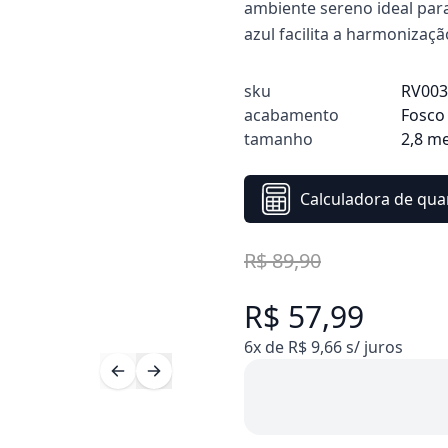
ambiente sereno ideal para
azul facilita a harmonizaç
sku
RV00
acabamento
Fosco
tamanho
2,8 m
Calculadora de qua
R$ 89,90
R$ 57,99
6x de R$ 9,66 s/ juros
Compre 10 Pague 8