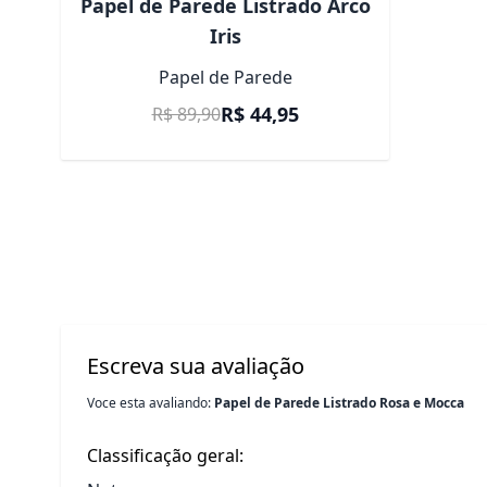
Papel de Parede Listrado Arco
Iris
Papel de Parede
Preço Promocional
R$ 44,95
R$ 89,90
Escreva sua avaliação
Voce esta avaliando:
Papel de Parede Listrado Rosa e Mocca
Classificação geral: