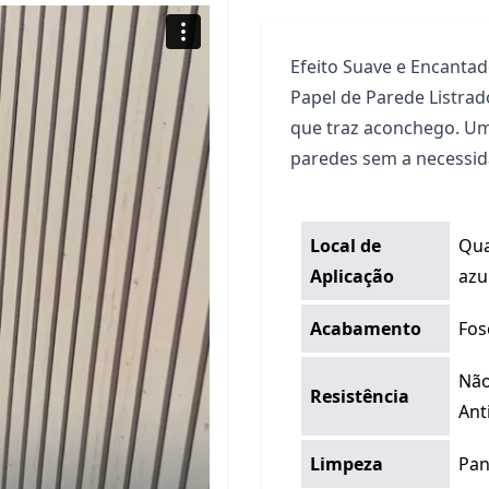
Efeito Suave e Encanta
Papel de Parede Listra
que traz aconchego. Uma
paredes sem a necessid
Local de
Qua
Aplicação
azu
Acabamento
Fos
Não
Resistência
Ant
Limpeza
Pan