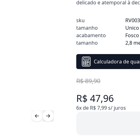
delicado e atemporal à de
sku
RV00
tamanho
Unico
acabamento
Fosco
tamanho
2,8 m
Calculadora de qua
R$ 89,90
R$ 47,96
6x de R$ 7,99 s/ juros
Compre 10 Pague 8