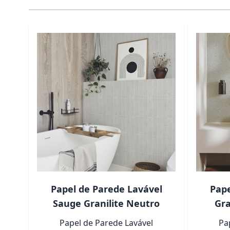
É possível navegar pelos elementos do carrossel usa
Pressione para pular o carrossel
Pressione para ir para a navegação em carrossel
Papel de Parede Lavável
Pape
Sauge Granilite Neutro
Gra
Papel de Parede Lavável
Pa