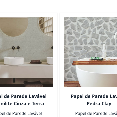
ndo a tecla tab. Você pode pular o carrossel ou ir direto p
l de Parede Lavável
Papel de Parede La
nilite Cinza e Terra
Pedra Clay
pel de Parede Lavável
Papel de Parede Lavá