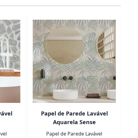
ara a navegação do carrossel usando os links de pular.
vável
Papel de Parede Lavável
P
Aquarela Sense
vel
Papel de Parede Lavável