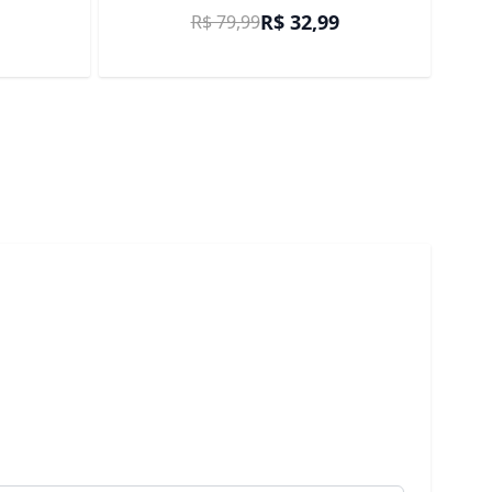
ocional
Preço Promocional
R$ 32,99
R$ 79,99