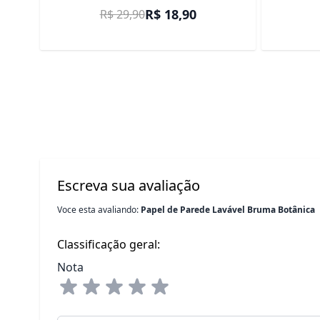
Preço Promocional
R$ 18,90
R$ 29,90
Escreva sua avaliação
Voce esta avaliando:
Papel de Parede Lavável Bruma Botânica
Classificação geral:
Nota