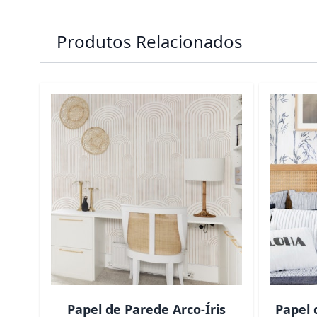
Produtos Relacionados
É possível navegar pelos elementos do carrossel usa
Pressione para pular o carrossel
Papel de Parede Arco-Íris
Papel