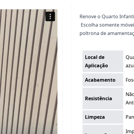
Renove o Quarto Infanti
Escolha somente móveis
poltrona de amamentaçã
Local de
Qua
Aplicação
azu
Acabamento
Fos
Não
Resistência
Ant
Limpeza
Pan
Imp