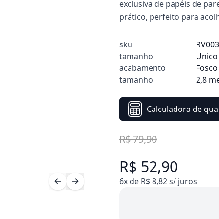
exclusiva de papéis de pa
prático, perfeito para ac
sku
RV00
tamanho
Unico
acabamento
Fosco
tamanho
2,8 m
Calculadora de qua
R$ 79,90
R$ 52,90
6x de R$ 8,82 s/ juros
Compre 10 Pague 8