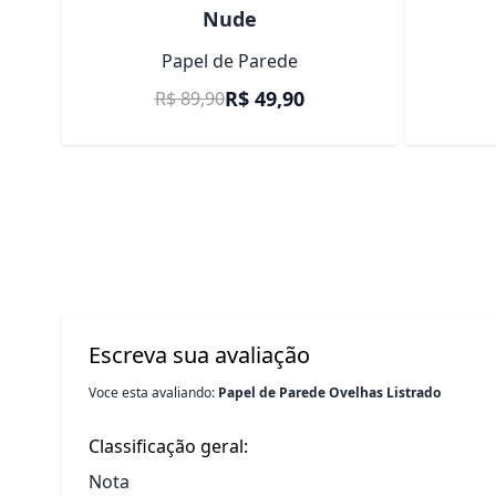
Nude
Papel de Parede
Preço Promocional
R$ 49,90
R$ 89,90
Escreva sua avaliação
Voce esta avaliando:
Papel de Parede Ovelhas Listrado
Classificação geral:
Nota