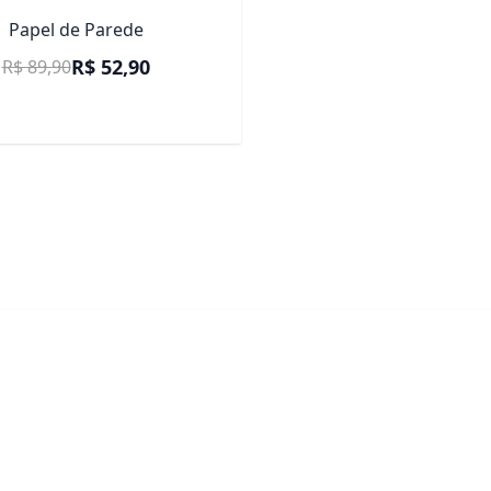
Papel de Parede
Preço Promocional
R$ 52,90
R$ 89,90