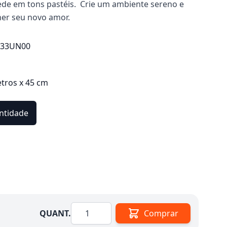
rede em tons pastéis. Crie um ambiente sereno e
olher seu novo amor.
333UN00
etros x 45 cm
ntidade
Quantidade
QUANT.
Comprar