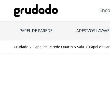
Pular para o conteúdo
Encont
PAPEL DE PAREDE
ADESIVOS LAVÁVE
Grudado
/
Papel de Parede Quarto & Sala
/
Papel de Par