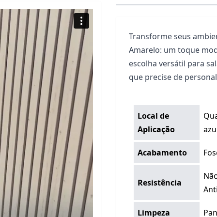
Transforme seus ambien
Amarelo: um toque mod
escolha versátil para sa
que precise de persona
Local de
Qua
Aplicação
azu
Acabamento
Fos
Não
Resistência
Ant
Limpeza
Pan