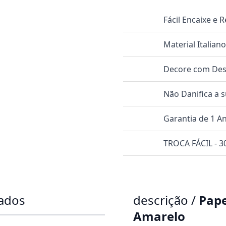
Fácil Encaixe e
Material Italian
Decore com Dese
Não Danifica a 
Garantia de 1 A
TROCA FÁCIL - 30
dados
descrição /
Pape
Amarelo