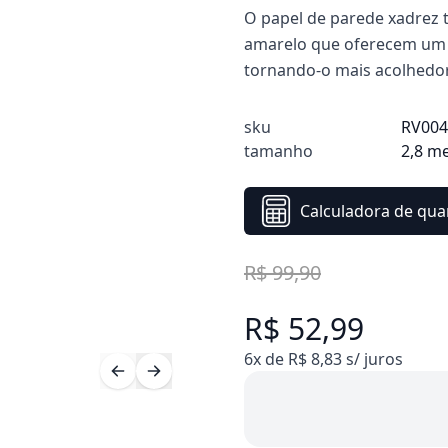
O papel de parede xadrez t
amarelo que oferecem um 
tornando-o mais acolhedor 
sku
RV00
tamanho
2,8 m
Calculadora de qua
R$ 99,90
R$ 52,99
6x de R$ 8,83 s/ juros
Compre 10 Pague 8