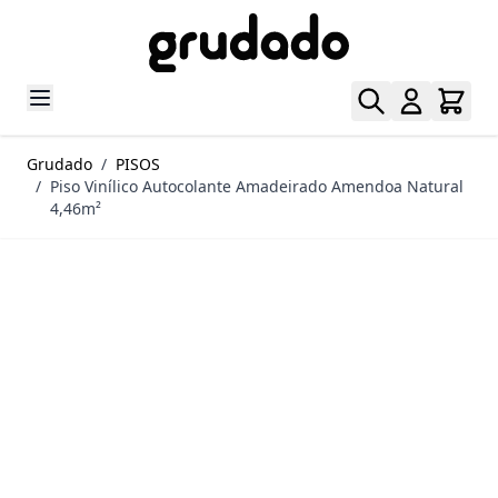
Pular para o conteúdo
Grudado
/
PISOS
/
Piso Vinílico Autocolante Amadeirado Amendoa Natural
4,46m²