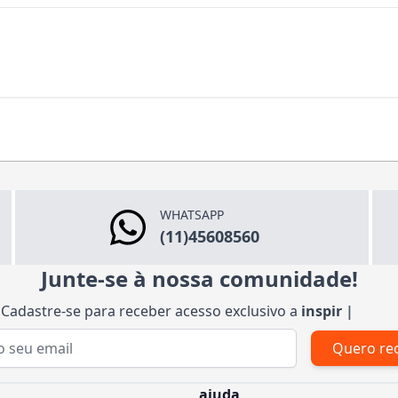
WHATSAPP
(11)45608560
Junte-se à nossa comunidade!
Cadastre-se para receber acesso exclusivo a
inspirações
|
Quero re
 de e-mail
ajuda