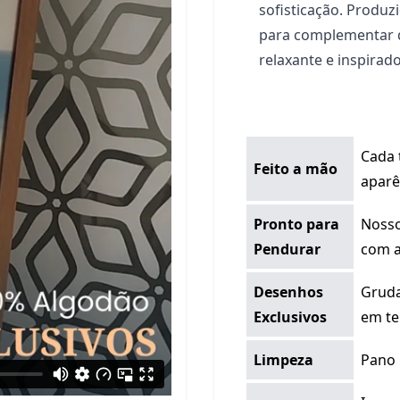
sofisticação. Produz
para complementar qu
relaxante e inspirado
Cada 
Feito a mão
aparê
Pronto para
Nosso
Pendurar
com a
Desenhos
Gruda
Exclusivos
em te
Limpeza
Pano 