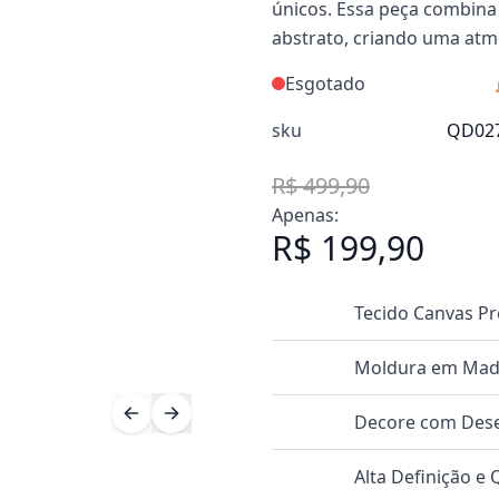
únicos. Essa peça combin
abstrato, criando uma atm
Esgotado
sku
QD02
R$ 499,90
Apenas:
R$ 199,90
Tecido Canvas P
Moldura em Made
Decore com Dese
Alta Definição e