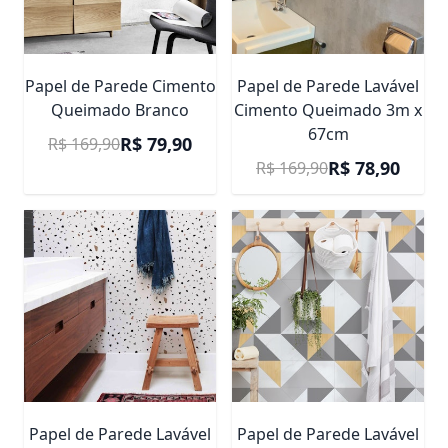
Papel de Parede Cimento
Papel de Parede Lavável
Queimado Branco
Cimento Queimado 3m x
67cm
Preço Promocional
R$ 79,90
R$ 169,90
Preço Promociona
R$ 78,90
R$ 169,90
Papel de Parede Lavável
Papel de Parede Lavável