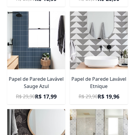
Papel de Parede Lavável
Papel de Parede Lavável
Sauge Azul
Etnique
Preço Promocional
Preço Promocional
R$ 17,99
R$ 19,96
R$ 29,90
R$ 29,90