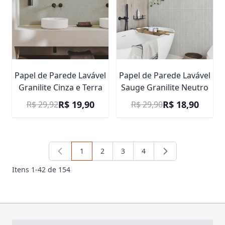
Papel de Parede Lavável
Papel de Parede Lavável
Granilite Cinza e Terra
Sauge Granilite Neutro
Preço Promocional
Preço Promocional
R$ 19,90
R$ 18,90
R$ 29,92
R$ 29,90
1
2
3
4
Você está lendo a página
Pagina
Pagina
Pagina
Itens
1
-
42
de
154