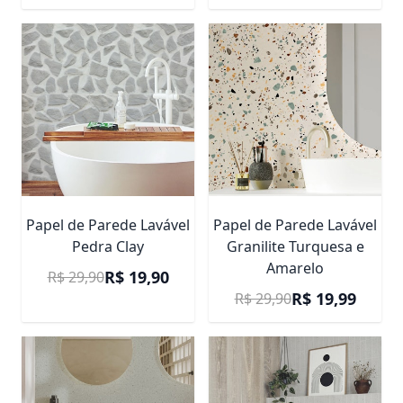
Papel de Parede Lavável
Papel de Parede Lavável
Pedra Clay
Granilite Turquesa e
Amarelo
Preço Promocional
R$ 19,90
R$ 29,90
Preço Promocional
R$ 19,99
R$ 29,90