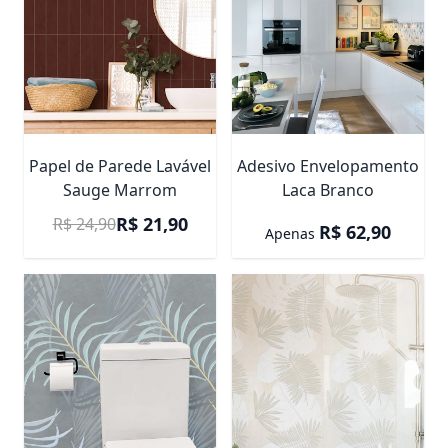
Papel de Parede Lavável
Adesivo Envelopamento
Sauge Marrom
Laca Branco
Preço Promocional
R$ 21,90
R$ 24,90
R$ 62,90
Apenas