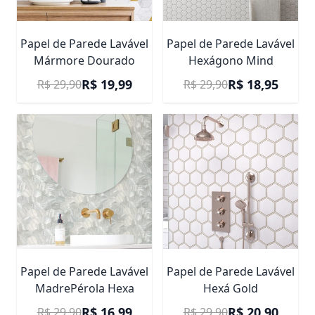
Papel de Parede Lavável
Papel de Parede Lavável
Mármore Dourado
Hexágono Mind
Preço Promocional
Preço Promocional
R$ 19,99
R$ 18,95
R$ 29,90
R$ 29,90
Papel de Parede Lavável
Papel de Parede Lavável
MadrePérola Hexa
Hexá Gold
Preço Promocional
Preço Promocional
R$ 16,99
R$ 20,90
R$ 29,90
R$ 29,90