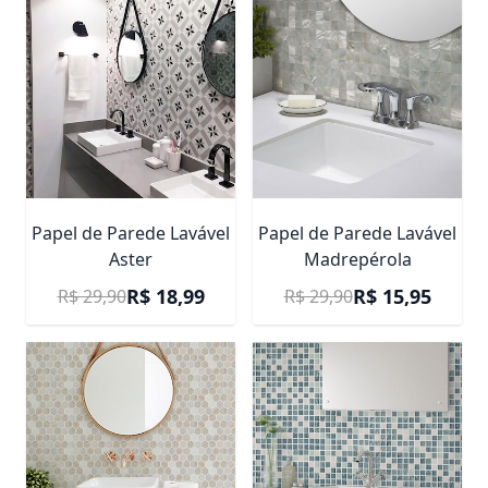
Papel de Parede Lavável
Papel de Parede Lavável
Aster
Madrepérola
Preço Promocional
Preço Promocional
R$ 18,99
R$ 15,95
R$ 29,90
R$ 29,90