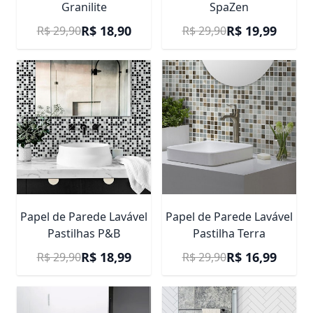
Granilite
SpaZen
Preço Promocional
Preço Promocional
R$ 18,90
R$ 19,99
R$ 29,90
R$ 29,90
Papel de Parede Lavável
Papel de Parede Lavável
Pastilhas P&B
Pastilha Terra
Preço Promocional
Preço Promocional
R$ 18,99
R$ 16,99
R$ 29,90
R$ 29,90