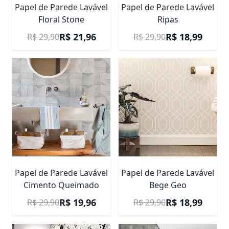
Papel de Parede Lavável
Papel de Parede Lavável
Floral Stone
Ripas
Preço Promocional
Preço Promocional
R$ 21,96
R$ 18,99
R$ 29,90
R$ 29,90
Papel de Parede Lavável
Papel de Parede Lavável
Cimento Queimado
Bege Geo
Preço Promocional
Preço Promocional
R$ 19,96
R$ 18,99
R$ 29,90
R$ 29,90