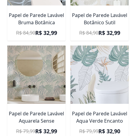
Papel de Parede Lavável
Papel de Parede Lavável
Bruma Botânica
Botânico Sutil
Preço Promocional
Preço Promocional
R$ 32,99
R$ 32,99
R$ 84,90
R$ 84,90
Papel de Parede Lavável
Papel de Parede Lavável
Aquarela Sense
Aqua Verde Encanto
Preço Promocional
Preço Promocional
R$ 32,99
R$ 32,90
R$ 79,99
R$ 79,99