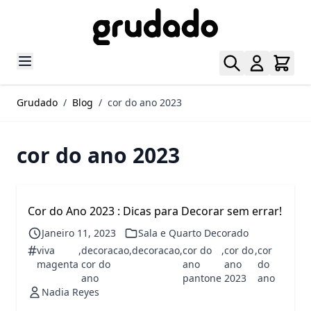
Pular para o conteúdo
Grudado
/
Blog
/
cor do ano 2023
cor do ano 2023
Cor do Ano 2023 : Dicas para Decorar sem errar!
Janeiro 11, 2023
Sala e Quarto Decorado
#
viva
,
decoracao
,
decoracao
,
cor do
,
cor do
,
cor
magenta
cor do
ano
ano
do
ano
pantone
2023
ano
Nadia Reyes