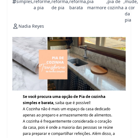
#
simples
,
reforme
,
reforma
,
reforma
,
pia
,
pia de
,
mude
,
a pia
de pia
barata
marmore
cozinha
a cor
da
pia
Nadia Reyes
Se você procura uma opção de Pia de cozinha
simples e barata,
saiba que é possível!
A
Cozinha
não é mais um espaço da casa dedicado
apenas ao preparo e armazenamento de alimentos.
A cozinha é frequentemente considerada o coração
da casa, pois é onde a maioria das pessoas se reúne
para preparar e compartilhar refeições. Além disso, a