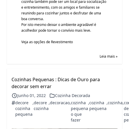
cozinha também pode ser um local para socialização
e entretenimento, com os amigos e familiares se
reunindo para cozinhar juntos e desfrutar de uma
boa conversa.
Por isto mesmo deixar o ambiente agradável é
acolhedor pode tornar o convívio mais leve.
Veja as opções de
Revestimento
Leia mais »
Cozinhas Pequenas : Dicas de Ouro para
decorar sem errar
Junho 01, 2022
Cozinha Decorada
#
decore
,
decore
,
decoracao
,
cozinha
,
cozinha
,
cozinha
,
co
cozinha
cozinha
pequena
pequena
de
pequena
o que
co
fazer
pe