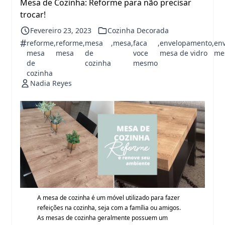
Mesa de Cozinha: Reforme para não precisar
trocar!
Fevereiro 23, 2023
Cozinha Decorada
#
reforme
,
reforme
,
mesa
,
mesa
,
faca
,
envelopamento
,
en
mesa
mesa
de
voce
mesa de vidro
me
de
cozinha
mesmo
cozinha
Nadia Reyes
A mesa de cozinha é um móvel utilizado para fazer
refeições na cozinha, seja com a família ou amigos.
As mesas de cozinha geralmente possuem um