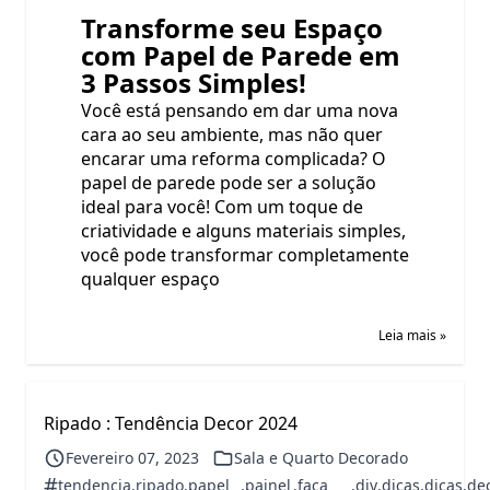
Transforme seu Espaço
com
Papel de Parede
em
3 Passos Simples!
Você está pensando em dar uma nova
cara ao seu ambiente, mas não quer
encarar uma reforma complicada? O
papel de parede pode ser a solução
ideal para você! Com um toque de
criatividade e alguns materiais simples,
você pode transformar completamente
qualquer espaço
Leia mais »
Ripado : Tendência Decor 2024
Fevereiro 07, 2023
Sala e Quarto Decorado
#
tendencia
,
ripado
,
papel
,
painel
,
faca
,
diy
,
dicas
,
dicas
,
de