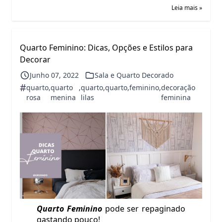
Leia mais »
Quarto Feminino: Dicas, Opções e Estilos para
Decorar
Junho 07, 2022
Sala e Quarto Decorado
#
quarto
,
quarto
,
quarto
,
quarto
,
feminino
,
decoração
rosa
menina
lilas
feminina
Quarto Feminino
pode ser repaginado
gastando pouco!