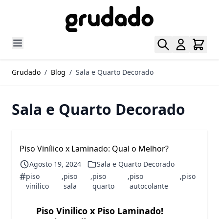
Pular para o conteúdo
Grudado
/
Blog
/
Sala e Quarto Decorado
Sala e Quarto Decorado
Piso Vinílico x Laminado: Qual o Melhor?
Agosto 19, 2024
Sala e Quarto Decorado
#
piso
,
piso
,
piso
,
piso
,
piso
vinilico
sala
quarto
autocolante
Piso Vinilico x Piso Laminado!