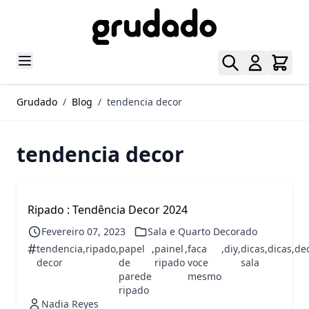
Pular para o conteúdo
Grudado
/
Blog
/
tendencia decor
tendencia decor
Ripado : Tendência Decor 2024
Fevereiro 07, 2023
Sala e Quarto Decorado
#
tendencia
,
ripado
,
papel
,
painel
,
faca
,
diy
,
dicas
,
dicas
,
de
decor
de
ripado
voce
sala
parede
mesmo
ripado
Nadia Reyes