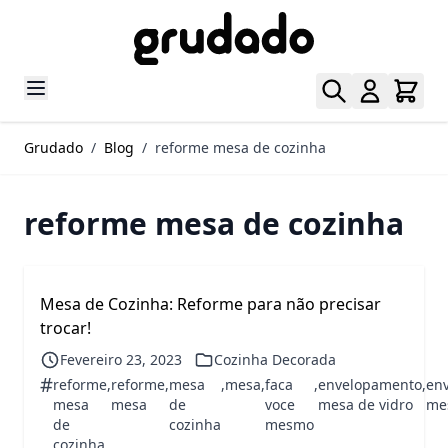
Pular para o conteúdo
Grudado
/
Blog
/
reforme mesa de cozinha
reforme mesa de cozinha
Mesa de Cozinha: Reforme para não precisar
trocar!
Fevereiro 23, 2023
Cozinha Decorada
#
reforme
,
reforme
,
mesa
,
mesa
,
faca
,
envelopamento
,
en
mesa
mesa
de
voce
mesa de vidro
me
de
cozinha
mesmo
cozinha