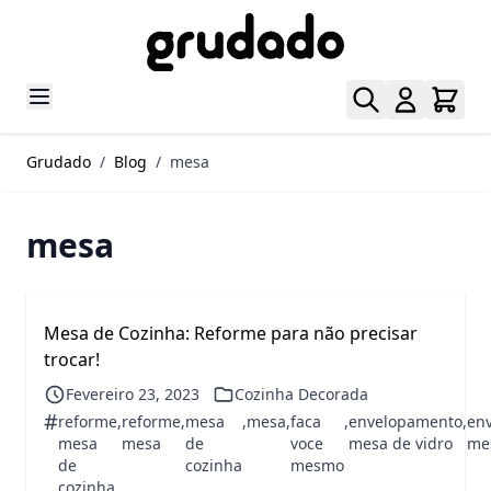
Pular para o conteúdo
Grudado
/
Blog
/
mesa
mesa
Mesa de Cozinha: Reforme para não precisar
trocar!
Fevereiro 23, 2023
Cozinha Decorada
#
reforme
,
reforme
,
mesa
,
mesa
,
faca
,
envelopamento
,
en
mesa
mesa
de
voce
mesa de vidro
me
de
cozinha
mesmo
cozinha